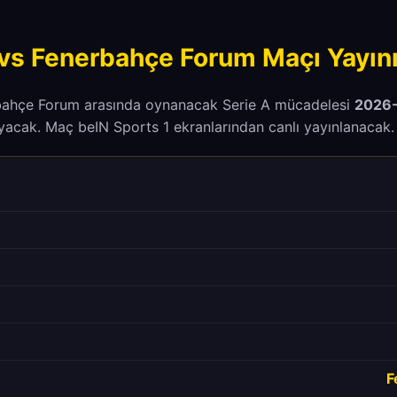
vs Fenerbahçe Forum Maçı Yayın
bahçe Forum arasında oynanacak Serie A mücadelesi
2026
yacak. Maç beIN Sports 1 ekranlarından canlı yayınlanacak.
F