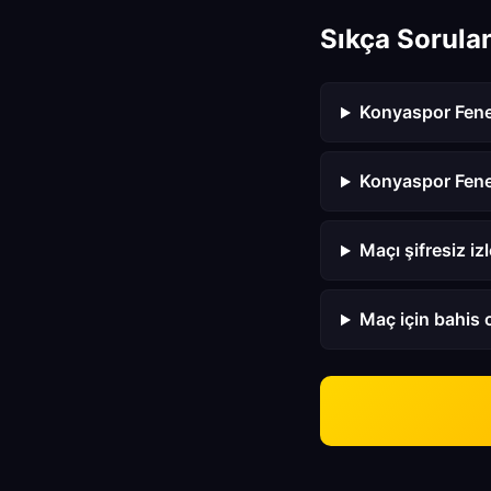
Sıkça Sorula
Konyaspor Fene
Konyaspor Fene
Maçı şifresiz iz
Maç için bahis 