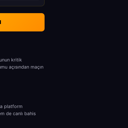
l
nun kritik
numu açısından maçın
ca platform
em de canlı bahis