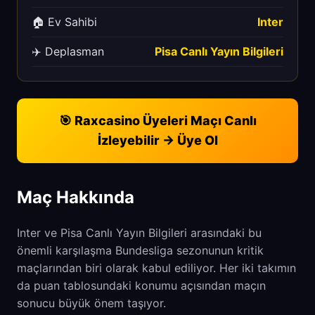
🏠 Ev Sahibi
Inter
✈️ Deplasman
Pisa Canlı Yayın Bilgileri
🎯 Raxcasino Üyeleri Maçı Canlı
İzleyebilir → Üye Ol
Maç Hakkında
Inter ve Pisa Canlı Yayın Bilgileri arasındaki bu
önemli karşılaşma Bundesliga sezonunun kritik
maçlarından biri olarak kabul ediliyor. Her iki takımın
da puan tablosundaki konumu açısından maçın
sonucu büyük önem taşıyor.