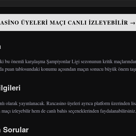
CASINO ÜYELERI MAÇI CANLI İZLEYEBILIR →
a
aki bu önemli karşılaşma Şampiyonlar Ligi sezonunun kritik maçlarından
ın da puan tablosundaki konumu açısından maçın sonucu büyük önem taşı
lgileri
lı olarak yayınlanacak. Raxcasino üyeleri ayrıca platform üzerinden lis
 maçı izleyebilir hem de canlı bahis seçeneklerinden faydalanabilirsiniz
 Sorular