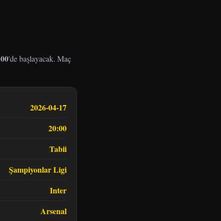
:00
'de başlayacak. Maç
2026-04-17
20:00
Tabii
Şampiyonlar Ligi
Inter
Arsenal