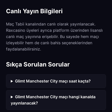
Canlı Yayın Bilgileri
Maç Tabii kanalından canlı olarak yayınlanacak.
Raxcasino üyeleri ayrıca platform üzerinden lisanslı
canlı maç yayınına erişebilir. Bu sayede hem maçı
izleyebilir hem de canlı bahis seçeneklerinden
faydalanabilirsiniz.
Sıkça Sorulan Sorular
Glimt Manchester City maçı saat kaçta?
Glimt Manchester City maçı hangi kanalda
yayınlanacak?