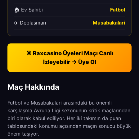
🏠 Ev Sahibi
Futbol
✈️ Deplasman
Musabakalari
🎯 Raxcasino Üyeleri Maçı Canlı
İzleyebilir → Üye Ol
Maç Hakkında
Futbol ve Musabakalari arasındaki bu önemli
karşılaşma Avrupa Ligi sezonunun kritik maçlarından
biri olarak kabul ediliyor. Her iki takımın da puan
tablosundaki konumu açısından maçın sonucu büyük
önem taşıyor.