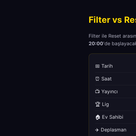
Filter vs R
Filter ile Reset ar
20:00
'de başlayacak
📅 Tarih
⏰ Saat
📺 Yayıncı
🏆 Lig
🏠 Ev Sahibi
✈️ Deplasman