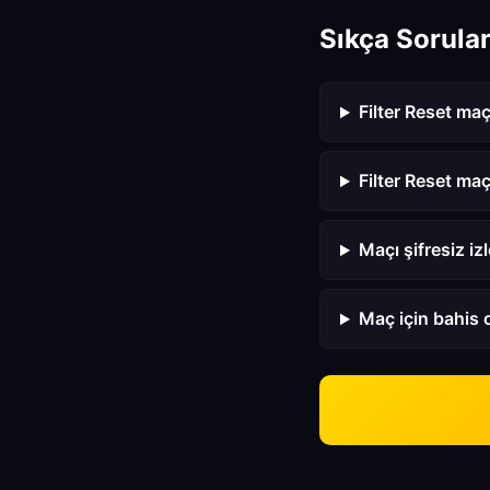
Sıkça Sorula
Filter Reset maç
Filter Reset ma
Maçı şifresiz iz
Maç için bahis 