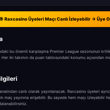
🎯 Raxcasino Üyeleri Maçı Canlı İzleyebilir → Üye O
a
ındaki bu önemli karşılaşma Premier League sezonunun kritik
r. Her iki takımın da puan tablosundaki konumu açısından 
lgileri
nalından canlı olarak yayınlanacak. Raxcasino üyeleri ayrı
nlı maç yayınına erişebilir. Bu sayede hem maçı izleyebilir h
lanabilirsiniz.