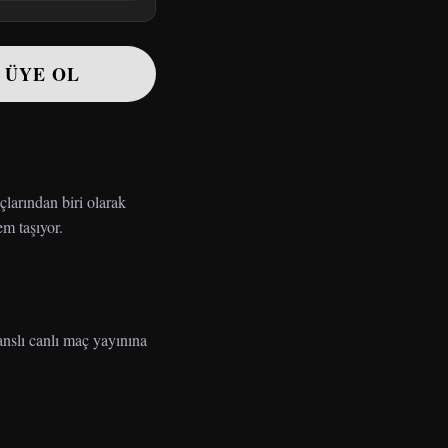
 ÜYE OL
larından biri olarak
m taşıyor.
nslı canlı maç yayınına
.