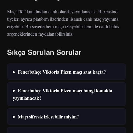
Maç TRT kanalından canlı olarak yayınlanacak. Raxcasino
üyeleri ayrıca platform üzerinden lisanslı canlı maç yayınına
erişebilir. Bu sayede hem maçı izleyebilir hem de canlı bahis
seçeneklerinden faydalanabilirsiniz.
Sıkça Sorulan Sorular
Fenerbahçe Viktoria Plzen maçı saat kaçta?
Fenerbahçe Viktoria Plzen maçı hangi kanalda
yayınlanacak?
Maçı şifresiz izleyebilir miyim?