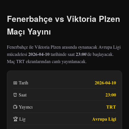
Fenerbahçe vs Viktoria Plzen
Maçı Yayını
Fenerbahçe ile Viktoria Plzen arasında oynanacak Avrupa Ligi
2026-04-10
23:00
mücadelesi
tarihinde saat
'de başlayacak.
Maç TRT ekranlarından canlı yayınlanacak.
2026-04-10
📅 Tarih
23:00
⏰ Saat
TRT
📺 Yayıncı
Avrupa Ligi
🏆 Lig