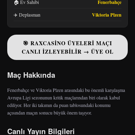
Fenerbahçe
🏠 Ev Sahibi
Viktoria Plzen
✈️ Deplasman
🎯 RAXCASINO ÜYELERI MAÇI
CANLI İZLEYEBILIR → ÜYE OL
Maç Hakkında
Fenerbahçe ve Viktoria Plzen arasındaki bu önemli karşılaşma
Avrupa Ligi sezonunun kritik maçlarından biri olarak kabul
ediliyor. Her iki takımın da puan tablosundaki konumu
açısından maçın sonucu büyük önem taşıyor.
Canlı Yayın Bilgileri