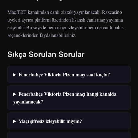
Maç TRT kanalından canlı olarak yayınlanacak. Raxcasino
üyeleri ayrıca platform üzerinden lisanslı canlı maç yayınına
erişebilir. Bu sayede hem maçı izleyebilir hem de canlı bahis
seçeneklerinden faydalanabilirsiniz.
Sıkça Sorulan Sorular
Fenerbahçe Viktoria Plzen maçı saat kaçta?
Fenerbahçe Viktoria Plzen maçı hangi kanalda
yayınlanacak?
Maçı şifresiz izleyebilir miyim?