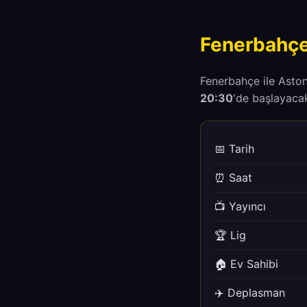
Fenerbahçe 
Fenerbahçe ile Asto
20:30
'de başlayaca
📅 Tarih
⏰ Saat
📺 Yayıncı
🏆 Lig
🏠 Ev Sahibi
✈️ Deplasman