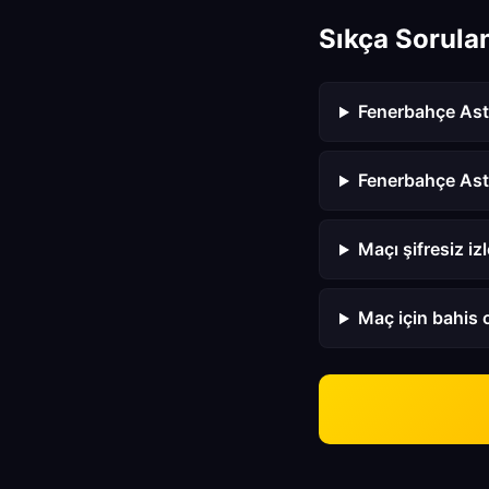
Sıkça Sorula
Fenerbahçe Asto
Fenerbahçe Ast
Maçı şifresiz iz
Maç için bahis 