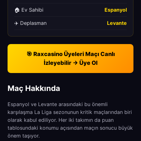
🏠 Ev Sahibi
Espanyol
✈️ Deplasman
Levante
🎯 Raxcasino Üyeleri Maçı Canlı
İzleyebilir → Üye Ol
Maç Hakkında
Espanyol ve Levante arasındaki bu önemli
karşılaşma La Liga sezonunun kritik maçlarından biri
olarak kabul ediliyor. Her iki takımın da puan
tablosundaki konumu açısından maçın sonucu büyük
önem taşıyor.