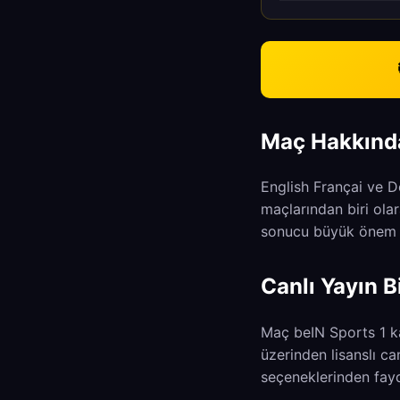
Maç Hakkınd
English Françai ve D
maçlarından biri ola
sonucu büyük önem t
Canlı Yayın Bi
Maç beIN Sports 1 ka
üzerinden lisanslı ca
seçeneklerinden fayda