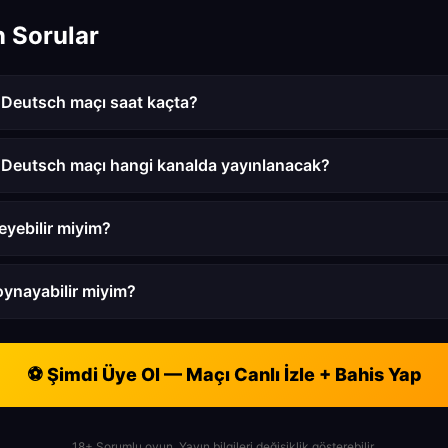
n Sorular
 Deutsch maçı saat kaçta?
i Deutsch maçı hangi kanalda yayınlanacak?
leyebilir miyim?
oynayabilir miyim?
⚽ Şimdi Üye Ol — Maçı Canlı İzle + Bahis Yap
18+ Sorumlu oyun. Yayın bilgileri değişiklik gösterebilir.