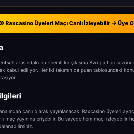
🎯 Raxcasino Üyeleri Maçı Canlı İzleyebilir → Üye O
a
eutsch arasındaki bu önemli karşılaşma Avrupa Ligi sezonun
rak kabul ediliyor. Her iki takımın da puan tablosundaki ko
aşıyor.
lgileri
nalından canlı olarak yayınlanacak. Raxcasino üyeleri ayrı
nlı maç yayınına erişebilir. Bu sayede hem maçı izleyebilir h
lanabilirsiniz.