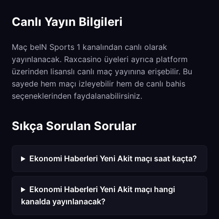
Canlı Yayın Bilgileri
Maç beIN Sports 1 kanalından canlı olarak
yayınlanacak. Raxcasino üyeleri ayrıca platform
üzerinden lisanslı canlı maç yayınına erişebilir. Bu
sayede hem maçı izleyebilir hem de canlı bahis
seçeneklerinden faydalanabilirsiniz.
Sıkça Sorulan Sorular
Ekonomi Haberleri Yeni Akit maçı saat kaçta?
Ekonomi Haberleri Yeni Akit maçı hangi
kanalda yayınlanacak?