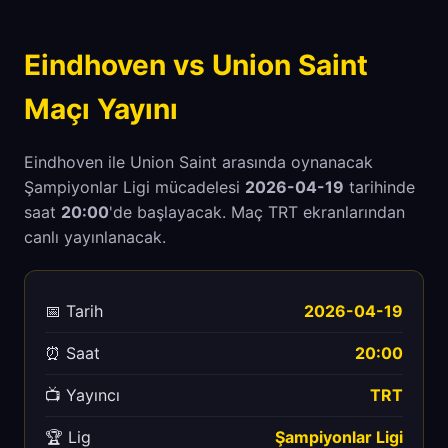
Eindhoven vs Union Saint
Maçı Yayını
Eindhoven ile Union Saint arasında oynanacak
Şampiyonlar Ligi mücadelesi
2026-04-19
tarihinde
saat
20:00
'de başlayacak. Maç TRT ekranlarından
canlı yayınlanacak.
📅 Tarih
2026-04-19
⏰ Saat
20:00
📺 Yayıncı
TRT
🏆 Lig
Şampiyonlar Ligi