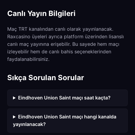
Canlı Yayın Bilgileri
Maç TRT kanalından canlı olarak yayınlanacak.
Raxcasino üyeleri ayrıca platform üzerinden lisanslı
canlı maç yayınına erişebilir. Bu sayede hem maçı
izleyebilir hem de canlı bahis seçeneklerinden
faydalanabilirsiniz.
Sıkça Sorulan Sorular
Eindhoven Union Saint maçı saat kaçta?
Eindhoven Union Saint maçı hangi kanalda
yayınlanacak?