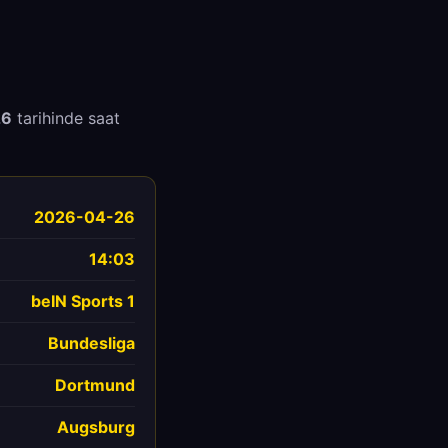
26
tarihinde saat
2026-04-26
14:03
beIN Sports 1
Bundesliga
Dortmund
Augsburg