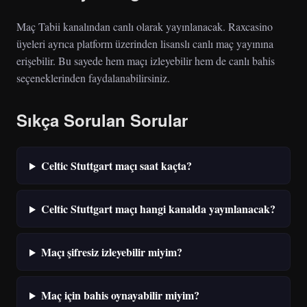
Maç Tabii kanalından canlı olarak yayınlanacak. Raxcasino
üyeleri ayrıca platform üzerinden lisanslı canlı maç yayınına
erişebilir. Bu sayede hem maçı izleyebilir hem de canlı bahis
seçeneklerinden faydalanabilirsiniz.
Sıkça Sorulan Sorular
Celtic Stuttgart maçı saat kaçta?
Celtic Stuttgart maçı hangi kanalda yayınlanacak?
Maçı şifresiz izleyebilir miyim?
Maç için bahis oynayabilir miyim?