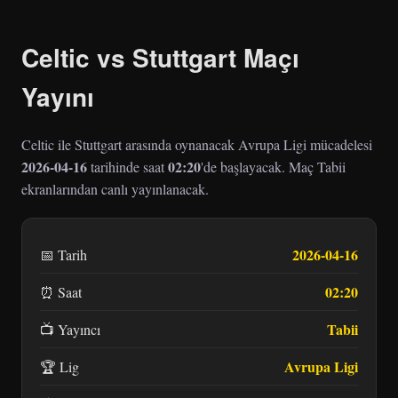
Celtic vs Stuttgart Maçı
Yayını
Celtic ile Stuttgart arasında oynanacak Avrupa Ligi mücadelesi
2026-04-16
02:20
tarihinde saat
'de başlayacak. Maç Tabii
ekranlarından canlı yayınlanacak.
2026-04-16
📅 Tarih
02:20
⏰ Saat
Tabii
📺 Yayıncı
Avrupa Ligi
🏆 Lig