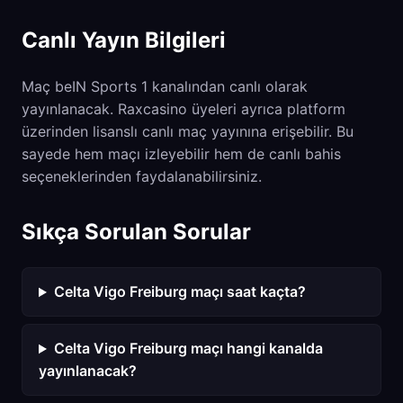
Canlı Yayın Bilgileri
Maç beIN Sports 1 kanalından canlı olarak
yayınlanacak. Raxcasino üyeleri ayrıca platform
üzerinden lisanslı canlı maç yayınına erişebilir. Bu
sayede hem maçı izleyebilir hem de canlı bahis
seçeneklerinden faydalanabilirsiniz.
Sıkça Sorulan Sorular
Celta Vigo Freiburg maçı saat kaçta?
Celta Vigo Freiburg maçı hangi kanalda
yayınlanacak?