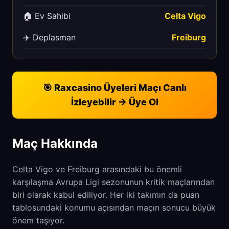
🏠 Ev Sahibi
Celta Vigo
✈️ Deplasman
Freiburg
🎯 Raxcasino Üyeleri Maçı Canlı
İzleyebilir → Üye Ol
Maç Hakkında
Celta Vigo ve Freiburg arasındaki bu önemli
karşılaşma Avrupa Ligi sezonunun kritik maçlarından
biri olarak kabul ediliyor. Her iki takımın da puan
tablosundaki konumu açısından maçın sonucu büyük
önem taşıyor.