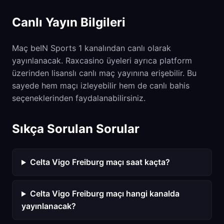
Canlı Yayın Bilgileri
Maç beIN Sports 1 kanalından canlı olarak
yayınlanacak. Raxcasino üyeleri ayrıca platform
üzerinden lisanslı canlı maç yayınına erişebilir. Bu
sayede hem maçı izleyebilir hem de canlı bahis
seçeneklerinden faydalanabilirsiniz.
Sıkça Sorulan Sorular
Celta Vigo Freiburg maçı saat kaçta?
Celta Vigo Freiburg maçı hangi kanalda
yayınlanacak?