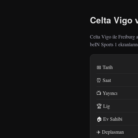
Celta Vigo 
Celta Vigo ile Freiburg
beIN Sports 1 ekranların
📅 Tarih
⏰ Saat
📺 Yayıncı
🏆 Lig
🏠 Ev Sahibi
✈️ Deplasman