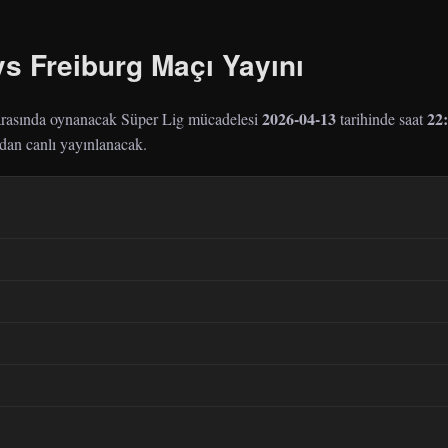
vs Freiburg Maçı Yayını
2026-04-13
22
 arasında oynanacak Süper Lig mücadelesi
tarihinde saat
dan canlı yayınlanacak.