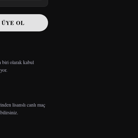
 ÜYE OL
 biri olarak kabul
yor.
inden lisanslı canlı maç
ilirsiniz.