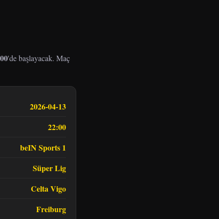
:00
'de başlayacak. Maç
2026-04-13
22:00
beIN Sports 1
Süper Lig
Celta Vigo
Freiburg