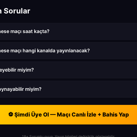
n Sorular
nese maçı saat kaçta?
nese maçı hangi kanalda yayınlanacak?
leyebilir miyim?
oynayabilir miyim?
⚽ Şimdi Üye Ol — Maçı Canlı İzle + Bahis Yap
18+ Sorumlu oyun. Yayın bilgileri değişiklik gösterebilir.