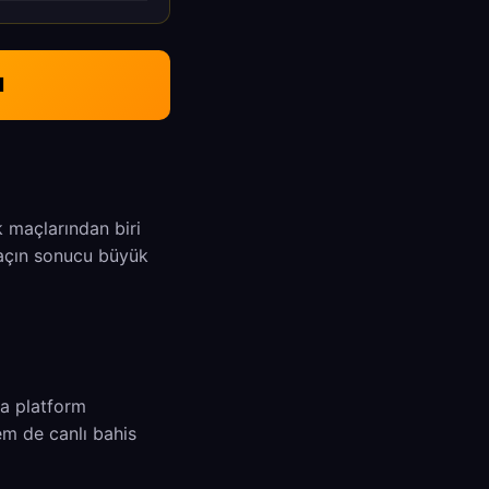
l
 maçlarından biri
maçın sonucu büyük
ca platform
em de canlı bahis