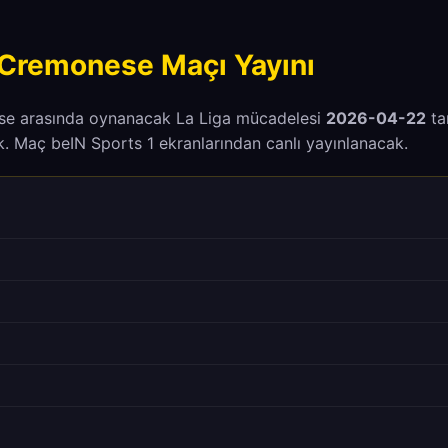
s Cremonese Maçı Yayını
ese arasında oynanacak La Liga mücadelesi
2026-04-22
ta
. Maç beIN Sports 1 ekranlarından canlı yayınlanacak.