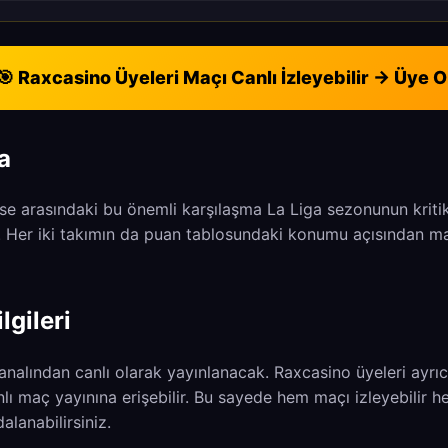
🎯 Raxcasino Üyeleri Maçı Canlı İzleyebilir → Üye O
a
e arasındaki bu önemli karşılaşma La Liga sezonunun kritik
r. Her iki takımın da puan tablosundaki konumu açısından 
lgileri
nalından canlı olarak yayınlanacak. Raxcasino üyeleri ayrı
nlı maç yayınına erişebilir. Bu sayede hem maçı izleyebilir h
lanabilirsiniz.