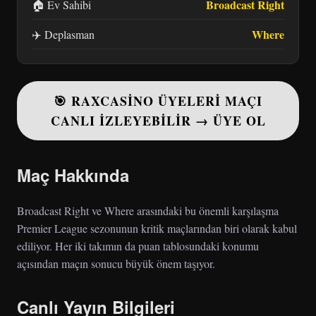
Broadcast Right
🏠 Ev Sahibi
Where
✈️ Deplasman
🎯 RAXCASINO ÜYELERI MAÇI
CANLI İZLEYEBILIR → ÜYE OL
Maç Hakkında
Broadcast Right ve Where arasındaki bu önemli karşılaşma
Premier League sezonunun kritik maçlarından biri olarak kabul
ediliyor. Her iki takımın da puan tablosundaki konumu
açısından maçın sonucu büyük önem taşıyor.
Canlı Yayın Bilgileri