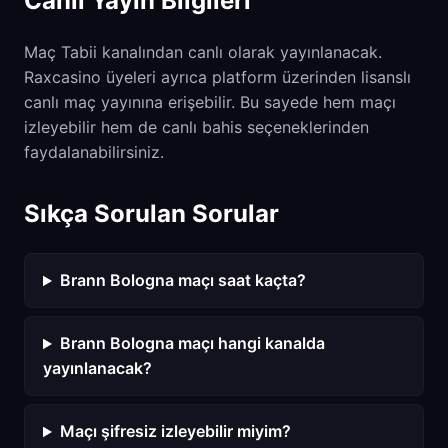
Canlı Yayın Bilgileri
Maç Tabii kanalından canlı olarak yayınlanacak.
Raxcasino üyeleri ayrıca platform üzerinden lisanslı
canlı maç yayınına erişebilir. Bu sayede hem maçı
izleyebilir hem de canlı bahis seçeneklerinden
faydalanabilirsiniz.
Sıkça Sorulan Sorular
Brann Bologna maçı saat kaçta?
Brann Bologna maçı hangi kanalda
yayınlanacak?
Maçı şifresiz izleyebilir miyim?