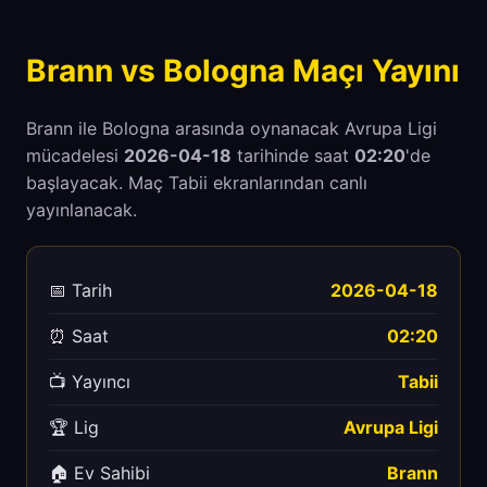
Brann vs Bologna Maçı Yayını
Brann ile Bologna arasında oynanacak Avrupa Ligi
mücadelesi
2026-04-18
tarihinde saat
02:20
'de
başlayacak. Maç Tabii ekranlarından canlı
yayınlanacak.
📅 Tarih
2026-04-18
⏰ Saat
02:20
📺 Yayıncı
Tabii
🏆 Lig
Avrupa Ligi
🏠 Ev Sahibi
Brann