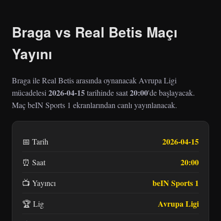
Braga vs Real Betis Maçı
Yayını
Braga ile Real Betis arasında oynanacak Avrupa Ligi
2026-04-15
20:00
mücadelesi
tarihinde saat
'de başlayacak.
Maç beIN Sports 1 ekranlarından canlı yayınlanacak.
2026-04-15
📅 Tarih
20:00
⏰ Saat
beIN Sports 1
📺 Yayıncı
Avrupa Ligi
🏆 Lig