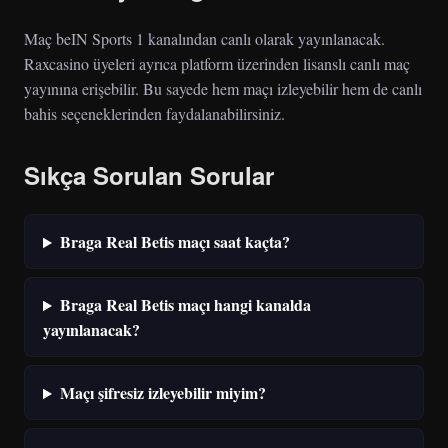
Maç beIN Sports 1 kanalından canlı olarak yayınlanacak.
Raxcasino üyeleri ayrıca platform üzerinden lisanslı canlı maç
yayınına erişebilir. Bu sayede hem maçı izleyebilir hem de canlı
bahis seçeneklerinden faydalanabilirsiniz.
Sıkça Sorulan Sorular
Braga Real Betis maçı saat kaçta?
Braga Real Betis maçı hangi kanalda
yayınlanacak?
Maçı şifresiz izleyebilir miyim?