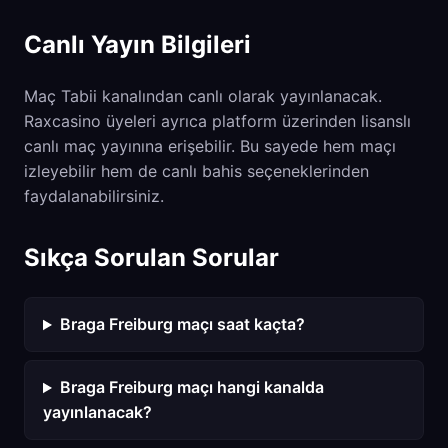
Canlı Yayın Bilgileri
Maç Tabii kanalından canlı olarak yayınlanacak.
Raxcasino üyeleri ayrıca platform üzerinden lisanslı
canlı maç yayınına erişebilir. Bu sayede hem maçı
izleyebilir hem de canlı bahis seçeneklerinden
faydalanabilirsiniz.
Sıkça Sorulan Sorular
Braga Freiburg maçı saat kaçta?
Braga Freiburg maçı hangi kanalda
yayınlanacak?