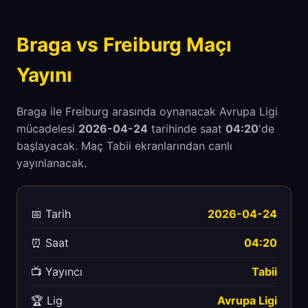
Braga vs Freiburg Maçı
Yayını
Braga ile Freiburg arasında oynanacak Avrupa Ligi
mücadelesi
2026-04-24
tarihinde saat
04:20
'de
başlayacak. Maç Tabii ekranlarından canlı
yayınlanacak.
📅 Tarih
2026-04-24
⏰ Saat
04:20
📺 Yayıncı
Tabii
🏆 Lig
Avrupa Ligi