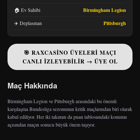
Birmingham Legion
🏠 Ev Sahibi
Pittsburgh
✈️ Deplasman
🎯 RAXCASINO ÜYELERI MAÇI
CANLI İZLEYEBILIR → ÜYE OL
Maç Hakkında
Birmingham Legion ve Pittsburgh arasındaki bu önemli
karşılaşma Bundesliga sezonunun kritik maçlarından biri olarak
kabul ediliyor. Her iki takımın da puan tablosundaki konumu
açısından maçın sonucu büyük önem taşıyor.