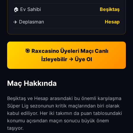
🏠 Ev Sahibi
Beşiktaş
✈️ Deplasman
Hesap
🎯 Raxcasino Üyeleri Maçı Canlı
İzleyebilir → Üye Ol
Maç Hakkında
Beşiktaş ve Hesap arasındaki bu önemli karşılaşma
Süper Lig sezonunun kritik maçlarından biri olarak
kabul ediliyor. Her iki takımın da puan tablosundaki
konumu açısından maçın sonucu büyük önem
taşıyor.