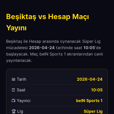
Beşiktaş vs Hesap Maçı
Yayını
Beşiktaş ile Hesap arasında oynanacak Süper Lig
mücadelesi
2026-04-24
tarihinde saat
10:05
'de
başlayacak. Maç beIN Sports 1 ekranlarından canlı
yayınlanacak.
📅 Tarih
2026-04-24
⏰ Saat
10:05
📺 Yayıncı
beIN Sports 1
🏆 Lig
Süper Lig