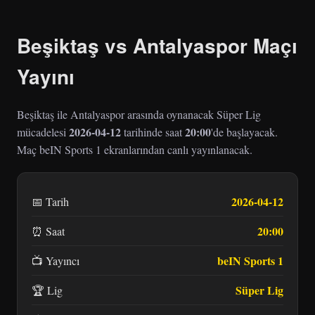
Beşiktaş vs Antalyaspor Maçı
Yayını
Beşiktaş ile Antalyaspor arasında oynanacak Süper Lig
2026-04-12
20:00
mücadelesi
tarihinde saat
'de başlayacak.
Maç beIN Sports 1 ekranlarından canlı yayınlanacak.
2026-04-12
📅 Tarih
20:00
⏰ Saat
beIN Sports 1
📺 Yayıncı
Süper Lig
🏆 Lig