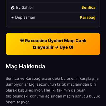
🏠 Ev Sahibi
Benfica
✈️ Deplasman
Karabağ
🎯 Raxcasino Üyeleri Maçı Canlı
İzleyebilir → Üye Ol
Maç Hakkında
Benfica ve Karabağ arasındaki bu önemli karşılaşma
Şampiyonlar Ligi sezonunun kritik maçlarından biri
olarak kabul ediliyor. Her iki takımın da puan
tablosundaki konumu açısından maçın sonucu büyük
önem taşıyor.