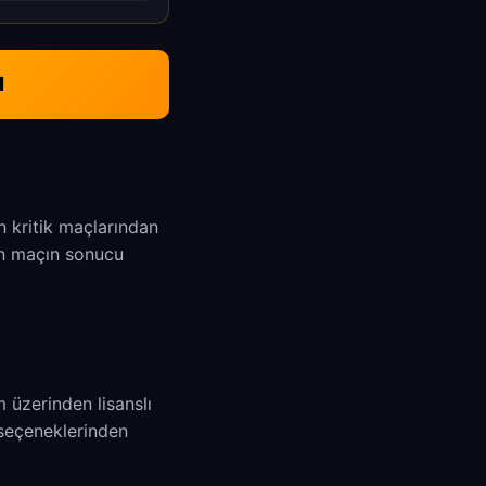
l
 kritik maçlarından
an maçın sonucu
 üzerinden lisanslı
 seçeneklerinden