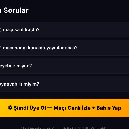
n Sorular
ğ maçı saat kaçta?
ğ maçı hangi kanalda yayınlanacak?
leyebilir miyim?
oynayabilir miyim?
⚽ Şimdi Üye Ol — Maçı Canlı İzle + Bahis Yap
18+ Sorumlu oyun. Yayın bilgileri değişiklik gösterebilir.