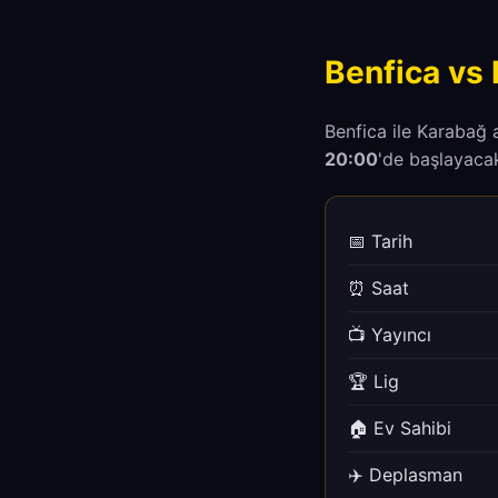
Benfica vs 
Benfica ile Karabağ
20:00
'de başlayaca
📅 Tarih
⏰ Saat
📺 Yayıncı
🏆 Lig
🏠 Ev Sahibi
✈️ Deplasman