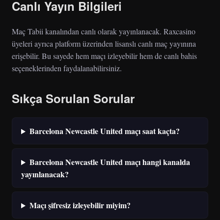
Canlı Yayın Bilgileri
Maç Tabii kanalından canlı olarak yayınlanacak. Raxcasino
üyeleri ayrıca platform üzerinden lisanslı canlı maç yayınına
erişebilir. Bu sayede hem maçı izleyebilir hem de canlı bahis
seçeneklerinden faydalanabilirsiniz.
Sıkça Sorulan Sorular
Barcelona Newcastle United maçı saat kaçta?
Barcelona Newcastle United maçı hangi kanalda
yayınlanacak?
Maçı şifresiz izleyebilir miyim?