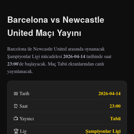
Barcelona vs Newcastle
United Maçı Yayını
Barcelona ile Newcastle United arasında oynanacak
2026-04-14
Şampiyonlar Ligi mücadelesi
tarihinde saat
23:00
'de başlayacak. Maç Tabii ekranlarından canlı
yayınlanacak.
2026-04-14
📅 Tarih
23:00
⏰ Saat
Tabii
📺 Yayıncı
Şampiyonlar Ligi
🏆 Lig