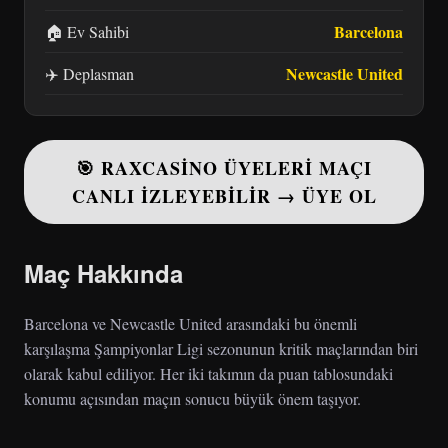
Barcelona
🏠 Ev Sahibi
Newcastle United
✈️ Deplasman
🎯 RAXCASINO ÜYELERI MAÇI
CANLI İZLEYEBILIR → ÜYE OL
Maç Hakkında
Barcelona ve Newcastle United arasındaki bu önemli
karşılaşma Şampiyonlar Ligi sezonunun kritik maçlarından biri
olarak kabul ediliyor. Her iki takımın da puan tablosundaki
konumu açısından maçın sonucu büyük önem taşıyor.