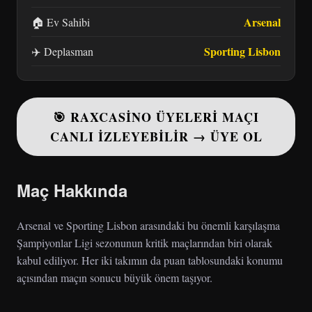
Arsenal
🏠 Ev Sahibi
Sporting Lisbon
✈️ Deplasman
🎯 RAXCASINO ÜYELERI MAÇI
CANLI İZLEYEBILIR → ÜYE OL
Maç Hakkında
Arsenal ve Sporting Lisbon arasındaki bu önemli karşılaşma
Şampiyonlar Ligi sezonunun kritik maçlarından biri olarak
kabul ediliyor. Her iki takımın da puan tablosundaki konumu
açısından maçın sonucu büyük önem taşıyor.