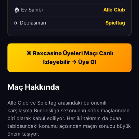
🏠 Ev Sahibi
Alle Club
✈️ Deplasman
Spieltag
🎯 Raxcasino Üyeleri Maçı Canlı
İzleyebilir → Üye Ol
Maç Hakkında
Alle Club ve Spieltag arasındaki bu önemli
karşılaşma Bundesliga sezonunun kritik maçlarından
biri olarak kabul ediliyor. Her iki takımın da puan
tablosundaki konumu açısından maçın sonucu büyük
önem taşıyor.