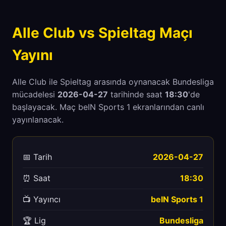
Alle Club vs Spieltag Maçı
Yayını
Alle Club ile Spieltag arasında oynanacak Bundesliga
mücadelesi
2026-04-27
tarihinde saat
18:30
'de
başlayacak. Maç beIN Sports 1 ekranlarından canlı
yayınlanacak.
📅 Tarih
2026-04-27
⏰ Saat
18:30
📺 Yayıncı
beIN Sports 1
🏆 Lig
Bundesliga