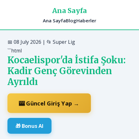
Ana Sayfa
Ana Sayfa
Blog
Haberler
📅 08 July 2026 | 📂 Super Lig
```html
Kocaelispor'da İstifa Şoku:
Kadir Genç Görevinden
Ayrıldı
🎰 Güncel Giriş Yap →
🎁 Bonus Al