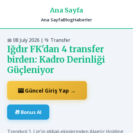
Ana Sayfa
Ana Sayfa
Blog
Haberler
📅 08 July 2026 | 📂 Transfer
Iğdır FK'dan 4 transfer
birden: Kadro Derinliği
Güçleniyor
🎰 Güncel Giriş Yap →
🎁 Bonus Al
Trendyol 1. Lig'in iddialı ekiplerinden Alagöz Holding