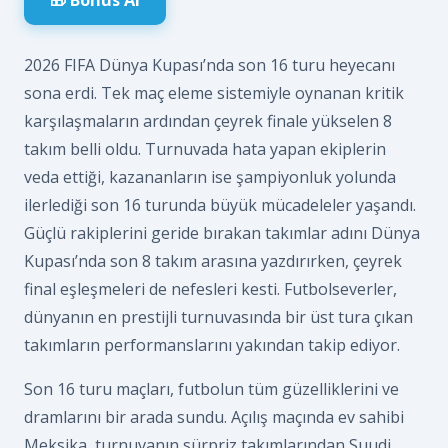
2026 FIFA Dünya Kupası’nda son 16 turu heyecanı
sona erdi. Tek maç eleme sistemiyle oynanan kritik
karşılaşmaların ardından çeyrek finale yükselen 8
takım belli oldu. Turnuvada hata yapan ekiplerin
veda ettiği, kazananların ise şampiyonluk yolunda
ilerlediği son 16 turunda büyük mücadeleler yaşandı.
Güçlü rakiplerini geride bırakan takımlar adını Dünya
Kupası’nda son 8 takım arasına yazdırırken, çeyrek
final eşleşmeleri de nefesleri kesti. Futbolseverler,
dünyanın en prestijli turnuvasında bir üst tura çıkan
takımların performanslarını yakından takip ediyor.
Son 16 turu maçları, futbolun tüm güzelliklerini ve
dramlarını bir arada sundu. Açılış maçında ev sahibi
Meksika, turnuvanın sürpriz takımlarından Suudi