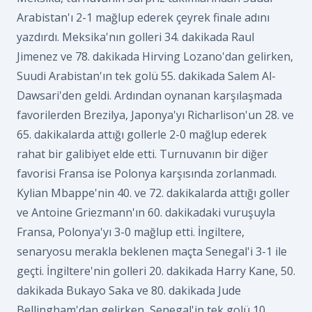
Arabistan'ı 2-1 mağlup ederek çeyrek finale adını
yazdırdı. Meksika'nın golleri 34. dakikada Raul
Jimenez ve 78. dakikada Hirving Lozano'dan gelirken,
Suudi Arabistan'ın tek golü 55. dakikada Salem Al-
Dawsari'den geldi. Ardından oynanan karşılaşmada
favorilerden Brezilya, Japonya'yı Richarlison'un 28. ve
65. dakikalarda attığı gollerle 2-0 mağlup ederek
rahat bir galibiyet elde etti. Turnuvanın bir diğer
favorisi Fransa ise Polonya karşısında zorlanmadı.
Kylian Mbappe'nin 40. ve 72. dakikalarda attığı goller
ve Antoine Griezmann'ın 60. dakikadaki vuruşuyla
Fransa, Polonya'yı 3-0 mağlup etti. İngiltere,
senaryosu merakla beklenen maçta Senegal'i 3-1 ile
geçti. İngiltere'nin golleri 20. dakikada Harry Kane, 50.
dakikada Bukayo Saka ve 80. dakikada Jude
Bellingham'dan gelirken, Senegal'in tek golü 10.